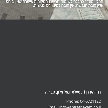
המלון מוגדר כמבנה לשימור והרשות המקומית אישרה שאין ביחס
אליו חובת הנגשה, אין חובה למינוי רכז נגישות.
רח' הירדן 1 , טיילת יגאל אלון, טבריה
Phone: 04-6721122
Email:
info@shirathayam.co.il