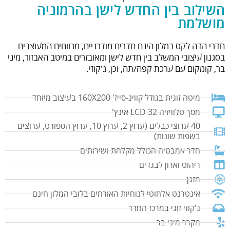
השילוב בין החדש לישן בהרמוניה
מושלמת
חדרי הדה לקס במלון הינם חדרים מודרניים, מרווחים המעוצבים
בסגנון עיצובי המשלב בין חדש לישן ומאובזרים במיטב האבזור, מיני
בר, קומקום עם ערכת קפה/תה, וכן, ג'קוזי.
מיטה זוגית בגודל קווינ-סייז' 160X200 בעיצוב מיוחד
מסך טלוויזיה LCD 32 אינץ'
40 ערוצי כבלים (ערוץ 2, ערוץ 10, ערוץ הספורט, ערוצים
בשפות שונות)
חדר אמבטיה הכולל מקלחת ושירותים
ריהוט וארון לבגדים
מזגן
אינטרנט אלחוטי לנוחיות האורחים בלובי המלון חינם
ג'קוזי זוגי במרכז החדר
מקרר מיני בר