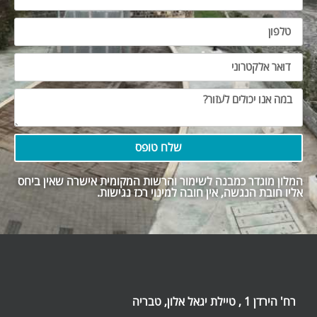
שלח טופס
המלון מוגדר כמבנה לשימור והרשות המקומית אישרה שאין ביחס
אליו חובת הנגשה, אין חובה למינוי רכז נגישות.
רח' הירדן 1 , טיילת יגאל אלון, טבריה