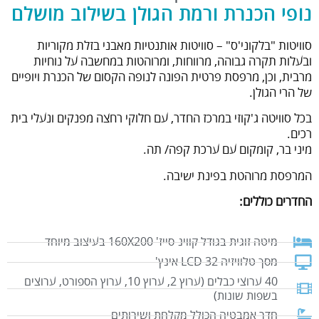
נופי הכנרת ורמת הגולן בשילוב מושלם
סוויטות "בלקוני'ס" – סוויטות אותנטיות מאבני בזלת מקוריות
ובעלות תקרה גבוהה, מרווחות, ומרוהטות במחשבה על נוחיות
מרבית, וכן, מרפסת פרטית הפונה לנופה הקסום של הכנרת ויופיים
של הרי הגולן.
בכל סוויטה ג'קוזי במרכז החדר, עם חלוקי רחצה מפנקים ונעלי בית
רכים.
מיני בר, קומקום עם ערכת קפה/ תה.
המרפסת מרוהטת בפינת ישיבה.
החדרים כוללים:
מיטה זוגית בגודל קווינ-סייז' 160X200 בעיצוב מיוחד
מסך טלוויזיה LCD 32 אינץ'
40 ערוצי כבלים (ערוץ 2, ערוץ 10, ערוץ הספורט, ערוצים
בשפות שונות)
חדר אמבטיה הכולל מקלחת ושירותים