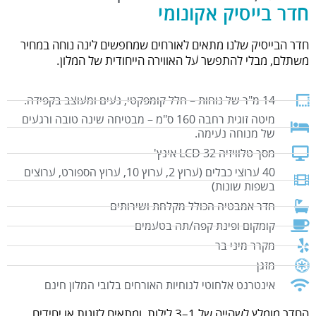
חדר בייסיק אקונומי
חדר הבייסיק שלנו מתאים לאורחים שמחפשים לינה נוחה במחיר
משתלם, מבלי להתפשר על האווירה הייחודית של המלון.
14 מ"ר של נוחות – חלל קומפקטי, נעים ומעוצב בקפידה.
מיטה זוגית רחבה 160 ס"מ – מבטיחה שינה טובה ורגעים
של מנוחה נעימה.
מסך טלוויזיה LCD 32 אינץ'
40 ערוצי כבלים (ערוץ 2, ערוץ 10, ערוץ הספורט, ערוצים
בשפות שונות)
חדר אמבטיה הכולל מקלחת ושירותים
קומקום ופינת קפה/תה בטעמים
מקרר מיני בר
מזגן
אינטרנט אלחוטי לנוחיות האורחים בלובי המלון חינם
החדר מומלץ לשהייה של 1–3 לילות, ומתאים לזוגות או יחידים