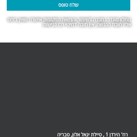
שלח טופס
המלון מוגדר כמבנה לשימור והרשות המקומית אישרה שאין ביחס
אליו חובת הנגשה, אין חובה למינוי רכז נגישות.
רח' הירדן 1 , טיילת יגאל אלון, טבריה